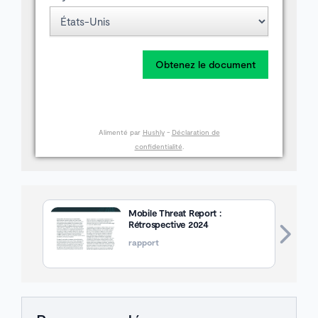
Obtenez le document
Alimenté par
Hushly
-
Déclaration de
confidentialité
.
Mobile Threat Report :
Rétrospective 2024
rapport