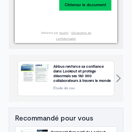
Obtenez le document
Alimenté par
Hushly
-
Déclaration de
confidentialité
.
Airbus renforce sa confiance
dans Lookout et protège
désormais ses 160 000
collaborateurs à travers le monde
Étude de cas
Recommandé pour vous
Comment tirer parti de Lookout