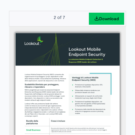
2
of
7
Download