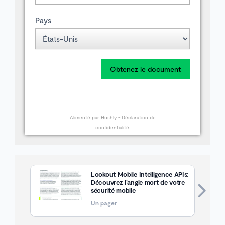
Pays
Obtenez le document
Alimenté par
Hushly
-
Déclaration de
confidentialité
.
Lookout Mobile Intelligence APIs:
Découvrez l’angle mort de votre
sécurité mobile
Un pager