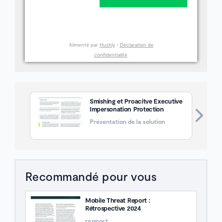
Alimenté par
Hushly
-
Déclaration de
confidentialité
.
Smishing et Proacitve Executive
Impersonation Protection
Présentation de la solution
Recommandé pour vous
Mobile Threat Report :
Rétrospective 2024
rapport