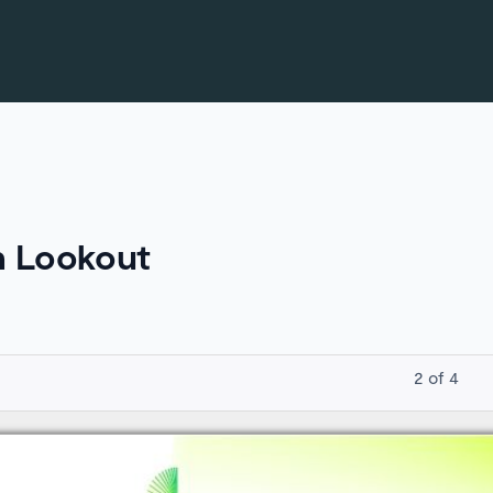
in Lookout
2
of
4